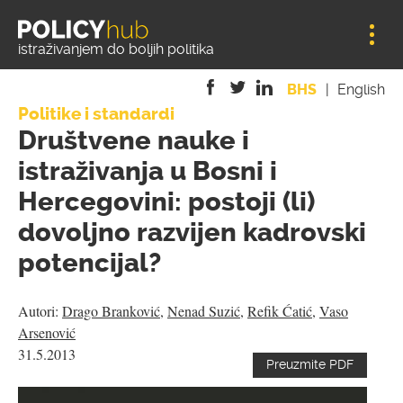
Jump to navigation
istraživanjem do boljih politika
BHS
English
Politike i standardi
is
is
is
Društvene nauke i
external)
external)
external)
istraživanja u Bosni i
Hercegovini: postoji (li)
dovoljno razvijen kadrovski
potencijal?
Autori:
Drago Branković
,
Nenad Suzić
,
Refik Ćatić
,
Vaso
Arsenović
31.5.2013
Preuzmite PDF