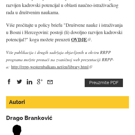
razvijen kadrovski potencijal u oblasti naučno-istraživačkog
rada u društvenim naukama.
Više pročitajte u policy briefu "Društvene nauke i istraživanja
u Bosni i Hercegovini: postoji (li) dovoljno razvijen kadrovski
OVDJE
potencijal?" koga možete preuzeti
(link
.
is
Više publikacija i drugih sadržaja objavljenih u okviru RRPP
external)
programa možete pronaći na zvaničnoj web prezentaciji RRPP-
(link
a:
http://rrpp-westernbalkans.net/en/library.html
is
external)
Preuzmite PDF
on
on
on
on
Email
Facebook
Twitter
LinkedIn
Google+
Autori
sends
is
is
is
is
e-
Drago Branković
external)
external)
external)
external)
mail)