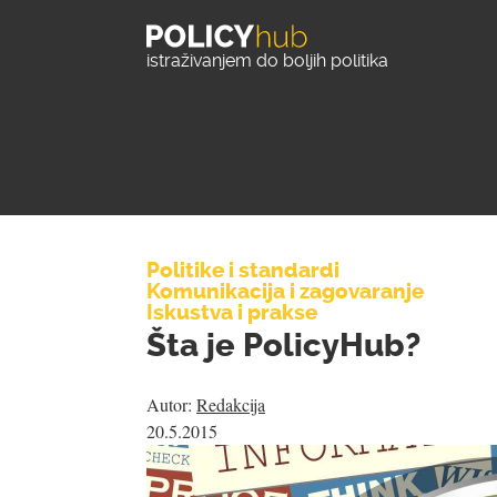
istraživanjem do boljih politika
Politike i standardi
Komunikacija i zagovaranje
Iskustva i prakse
Šta je PolicyHub?
Autor:
Redakcija
20.5.2015