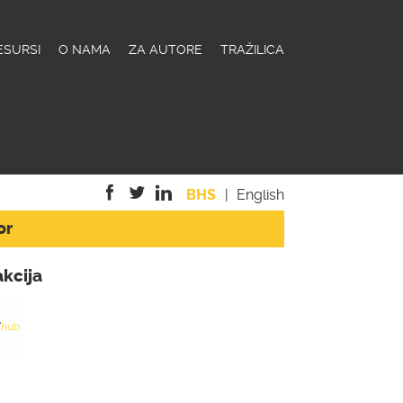
ESURSI
O NAMA
ZA AUTORE
TRAŽILICA
BHS
English
or
is
is
is
external)
external)
external)
kcija