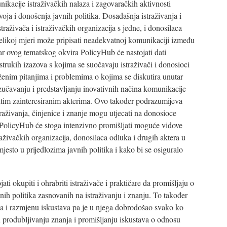
ikacije istraživačkih nalaza i zagovaračkih aktivnosti
oja i donošenja javnih politika. Dosadašnja istraživanja i
traživača i istraživačkih organizacija s jedne, i donosilaca
u velikoj mjeri može pripisati neadekvatnoj komunikaciji između
tar ovog tematskog okvira PolicyHub će nastojati dati
strukih izazova s kojima se suočavaju istraživači i donosioci
enim pitanjima i problemima o kojima se diskutira unutar
zučavanju i predstavljanju inovativnih načina komunikacije
čitim zainteresiranim akterima. Ovo također podrazumijeva
traživanja, činjenice i znanje mogu utjecati na donosioce
u. PolicyHub će stoga intenzivno promišljati moguće vidove
aživačkih organizacija, donosilaca odluka i drugih aktera u
mjesto u prijedlozima javnih politika i kako bi se osiguralo
i okupiti i ohrabriti istraživače i praktičare da promišljaju o
h politika zasnovanih na istraživanju i znanju. To također
ja i razmjenu iskustava pa je u njega dobrodošao svako ko
u produbljivanju znanja i promišljanju iskustava o odnosu