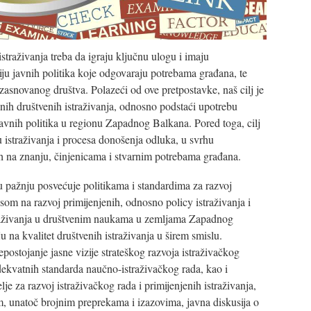
istraživanja treba da igraju ključnu ulogu i imaju
ju javnih politika koje odgovaraju potrebama građana, te
zasnovanog društva. Polazeći od ove pretpostavke, naš cilj je
enih društvenih istraživanja, odnosno podstaći upotrebu
javnih politika u regionu Zapadnog Balkana. Pored toga, cilj
istraživanja i procesa donošenja odluka, u svrhu
ih na znanju, činjenicama i stvarnim potrebama građana.
u pažnju posvećuje politikama i standardima za razvoj
som na razvoj primijenjenih, odnosno policy istraživanja i
istraživanja u društvenim naukama u zemljama Zapadnog
 na kvalitet društvenih istraživanja u širem smislu.
postojanje jasne vizije strateškog razvoja istraživačkog
dekvatnih standarda naučno-istraživačkog rada, kao i
je za razvoj istraživačkog rada i primijenjenih istraživanja,
, unatoč brojnim preprekama i izazovima, javna diskusija o