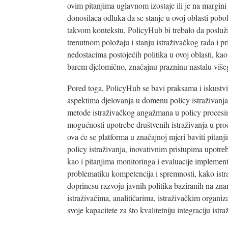
ovim pitanjima uglavnom izostaje ili je na margini
donosilaca odluka da se stanje u ovoj oblasti pobol
takvom kontekstu, PolicyHub bi trebalo da posluži
trenutnom položaju i stanju istraživačkog rada i pr
nedostacima postojećih politika u ovoj oblasti, k
barem djelomično, značajnu prazninu nastalu više
Pored toga, PolicyHub se bavi praksama i iskustv
aspektima djelovanja u domenu policy istraživanja 
metode istraživačkog angažmana u policy procesim
mogućnosti upotrebe društvenih istraživanja u proc
ova će se platforma u značajnoj mjeri baviti pitan
policy istraživanja, inovativnim pristupima upotreb
kao i pitanjima monitoringa i evaluacije implementa
problematiku kompetencija i spremnosti, kako istr
doprinesu razvoju javnih politika baziranih na zn
istraživačima, analitičarima, istraživačkim organi
svoje kapacitete za što kvalitetniju integraciju istr