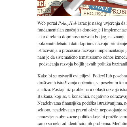
Web portal
PolicyHub
izraz je našeg uvjerenja da 
fundamentalan značaj za donošenje i implementaci
tako direktno doprinose razvoju boljeg, na znanju 
pokrenuti debatu i dati doprinos razvoju primijenj
istraživanja u procesima razvoja i implementacije 
nam je da sistematično tematiziramo odnos između 
podsticanja razvoja boljih javnih politika baziran
Kako bi se ostvarili ovi ciljevi, PolicyHub posebn
društvenih istraživanja općenito, sa posebnim foku
analiza. Postoji niz problema u oblasti razvoja 
Balkana, koji se, u konačnici, negativno odražavaju
Neadekvatna finansijska podrška istraživanjima, ne
sektora, neadekvatan pravni okvir, nepostojanje a
nerazvijene obrazovne politike koje bi pružile temel
samo su neki od identificiranih problema. Međutim