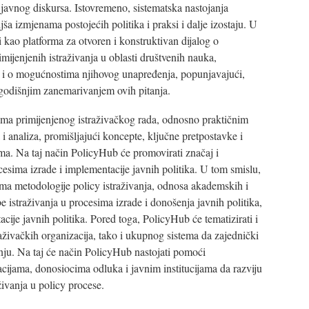
 javnog diskursa. Istovremeno, sistematska nastojanja
jša izmjenama postojećih politika i praksi i dalje izostaju. U
 kao platforma za otvoren i konstruktivan dijalog o
imijenjenih istraživanja u oblasti društvenih nauka,
ao i o mogućnostima njihovog unapređenja, popunjavajući,
godišnjim zanemarivanjem ovih pitanja.
ima primijenjenog istraživačkog rada, odnosno praktičnim
i analiza, promišljajući koncepte, ključne pretpostavke i
a. Na taj način PolicyHub će promovirati značaj i
esima izrade i implementacije javnih politika. U tom smislu,
jima metodologije policy istraživanja, odnosa akademskih i
e istraživanja u procesima izrade i donošenja javnih politika,
cije javnih politika. Pored toga, PolicyHub će tematizirati i
aživačkih organizacija, tako i ukupnog sistema da zajednički
anju. Na taj će način PolicyHub nastojati pomoći
zacijama, donosiocima odluka i javnim institucijama da razviju
aživanja u policy procese.