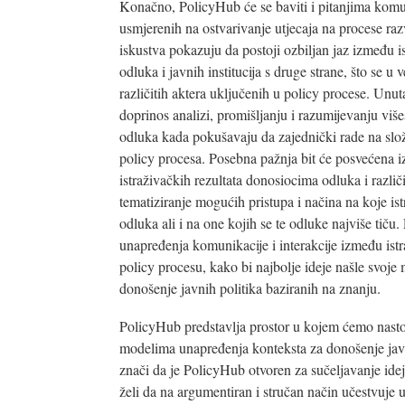
Konačno, PolicyHub će se baviti i pitanjima komun
usmjerenih na ostvarivanje utjecaja na procese razv
iskustva pokazuju da postoji ozbiljan jaz između is
odluka i javnih institucija s druge strane, što se 
različitih aktera uključenih u policy procese. Unu
doprinos analizi, promišljanju i razumijevanju više
odluka kada pokušavaju da zajednički rade na slož
policy procesa. Posebna pažnja bit će posvećena i
istraživačkih rezultata donosiocima odluka i razli
tematiziranje mogućih pristupa i načina na koje is
odluka ali i na one kojih se te odluke najviše tič
unapređenja komunikacije i interakcije između istr
policy procesu, kako bi najbolje ideje našle svoje 
donošenje javnih politika baziranih na znanju.
PolicyHub predstavlja prostor u kojem ćemo nastojat
modelima unapređenja konteksta za donošenje javni
znači da je PolicyHub otvoren za sučeljavanje ide
želi da na argumentiran i stručan način učestvuje 