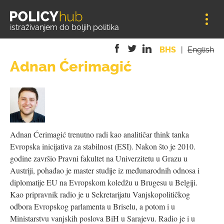
Jump to navigation
istraživanjem do boljih politika
BHS
English
Adnan Ćerimagić
is
is
is
external)
external)
external)
Adnan Ćerimagić trenutno radi kao analitičar think tanka
Evropska inicijativa za stabilnost (ESI). Nakon što je 2010.
godine završio Pravni fakultet na Univerzitetu u Grazu u
Austriji, pohađao je master studije iz međunarodnih odnosa i
diplomatije EU na Evropskom koledžu u Brugesu u Belgiji.
Kao pripravnik radio je u Sekretarijatu Vanjskopolitičkog
odbora Evropskog parlamenta u Briselu, a potom i u
Ministarstvu vanjskih poslova BiH u Sarajevu. Radio je i u