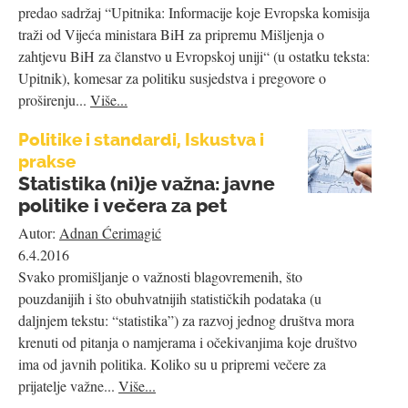
predao sadržaj “Upitnika: Informacije koje Evropska komisija
traži od Vijeća ministara BiH za pripremu Mišljenja o
zahtjevu BiH za članstvo u Evropskoj uniji“ (u ostatku teksta:
Upitnik), komesar za politiku susjedstva i pregovore o
proširenju...
Više...
Politike i standardi, Iskustva i
prakse
Statistika (ni)je važna: javne
politike i večera za pet
Autor:
Adnan Ćerimagić
6.4.2016
Svako promišljanje o važnosti blagovremenih, što
pouzdanijih i što obuhvatnijih statističkih podataka (u
daljnjem tekstu: “statistika”) za razvoj jednog društva mora
krenuti od pitanja o namjerama i očekivanjima koje društvo
ima od javnih politika. Koliko su u pripremi večere za
prijatelje važne...
Više...